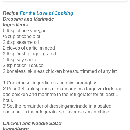
Recipe:
For the Love of Cooking
Dressing and Marinade
Ingredients:
6 tbsp of rice vinegar
¼ cup of canola oil
2 tbsp sesame oil
2 cloves of garlic, minced
2 tbsp fresh ginger, grated
5 tbsp soy sauce
2 tsp hot chili sauce
2 boneless, skinless chicken breasts, trimmed of any fat
1
Combine all ingredients and mix thoroughly.
2
Pour 3-4 tablespoons of marinade in a large zip lock bag,
add chicken and marinate in the refrigerator for at least 1
hour.
3
Set the remainder of dressing/marinade in a sealed
container in the refrigerator so flavours can combine.
Chicken and Noodle Salad
Ingredients: