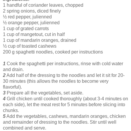
1 handful of coriander leaves, chopped
2 spring onions, diced finely
½ red pepper, julienned
½ orange pepper, julienned
1 cup of grated carrots
1 cup of mangetout, cut in half
1 cup of mandarin oranges, drained
½ cup of toasted cashews
200 g spaghetti noodles, cooked per instructions
1
Cook the spaghetti per instructions, rinse with cold water
and drain.
2
Add half of the dressing to the noodles and let it sit for 20-
30 minutes (this allows the noodles to become very
flavorful).
3
Prepare all the vegetables, set aside.
4
Grill chicken until cooked thoroughly (about 3-4 minutes on
each side), let the meat rest for 5 minutes before slicing into
chunks.
5
Add the vegetables, cashews, mandarin oranges, chicken
and remainder of dressing to the noodles. Stir until well
combined and serve.