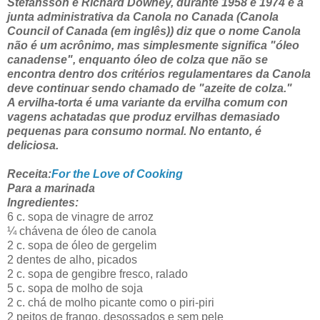
Stefansson e Rich
ard Downey, durante 1958 e 1974 e a
junta administrativa da Canola no Canada (Canola
Council of Canada (em inglês)) diz que o nome Canola
não é um acrônimo, mas simplesmente significa "óleo
canadense", enquanto óleo de colza que não se
encontra dentro dos critérios regulamentares da Canola
deve continuar sendo chamado de "azeite de colza."
A ervilha-torta é uma variante da ervilha comum con
vagens achatadas que produz ervilhas demasiado
pequenas para consumo normal. No entanto, é
deliciosa.
Receita:
For the Love of Cooking
Para a marinada
Ingredientes:
6 c. sopa de vinagre de arroz
¼ chávena de óleo de canola
2 c. sopa de óleo de gergelim
2 dentes de alho, picados
2 c. sopa de gengibre fresco, ralado
5 c. sopa de molho de soja
2 c. chá de molho picante como o piri-piri
2 peitos de frango, desossados e sem pele